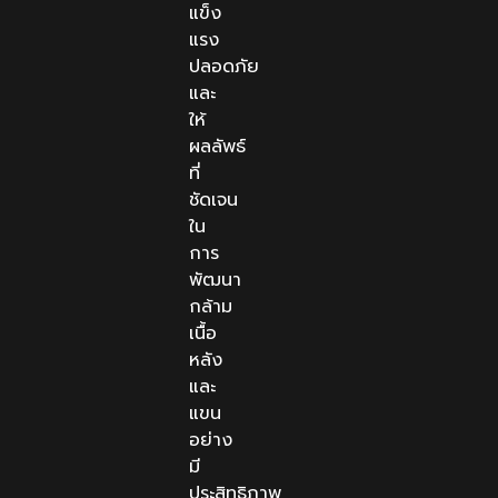
แข็ง
แรง
ปลอดภัย
และ
ให้
ผลลัพธ์
ที่
ชัดเจน
ใน
การ
พัฒนา
กล้าม
เนื้อ
หลัง
และ
แขน
อย่าง
มี
ประสิทธิภาพ