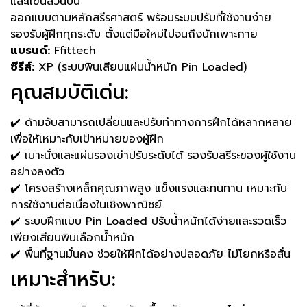
และแขนส่วนบน
ออกแบบตามหลักสรีรศาสตร์ พร้อมระบบปรับที่ใช้งานง่าย
รองรับผู้ฝึกทุกระดับ ตั้งแต่มือใหม่ไปจนถึงนักเพาะกาย
แบรนด์:
Ffittech
ซีรีส์:
XP (ระบบพินเสียบแผ่นน้ำหนัก Pin Loaded)
คุณสมบัติเด่น:
✔️ ด้ามจับสามารถเปลี่ยนและปรับท่าทางการฝึกได้หลากหลาย
เพื่อให้เหมาะกับเป้าหมายของผู้ฝึก
✔️ เบาะนั่งและแผ่นรองเข่าปรับระดับได้ รองรับสรีระของผู้ใช้งาน
อย่างลงตัว
✔️ โครงสร้างเหล็กคุณภาพสูง แข็งแรงและทนทาน เหมาะกับ
การใช้งานต่อเนื่องในเชิงพาณิชย์
✔️ ระบบฝึกแบบ Pin Loaded ปรับน้ำหนักได้ง่ายและรวดเร็ว
เพียงเสียบพินเลือกน้ำหนัก
✔️ พื้นที่ฐานมั่นคง ช่วยให้ฝึกได้อย่างปลอดภัย ไม่โยกหรือสั่น
เหมาะสำหรับ: