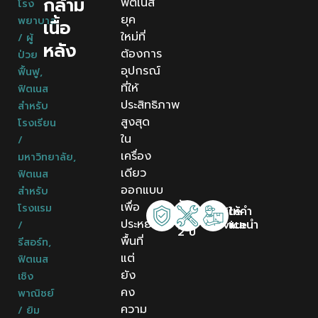
กล้าม
ฟิตเนส
โรง
ยุค
พยาบาล
เนื้อ
ใหม่ที่
/ ผู้
หลัง
ต้องการ
ป่วย
อุปกรณ์
ฟื้นฟู
,
ที่ให้
ฟิตเนส
ประสิทธิภาพ
สำหรับ
สูงสุด
โรงเรียน
ใน
/
เครื่อง
มหาวิทยาลัย
,
เดียว
ฟิตเนส
ออกแบบ
สำหรับ
รับ
เพื่อ
โรงแรม
Onsite
ให้คำ
ประกัน
ประหยัด
Service
แนะนำ
/
2 ปี
พื้นที่
รีสอร์ท
,
แต่
ฟิตเนส
ยัง
เชิง
คง
พาณิชย์
ความ
/ ยิม