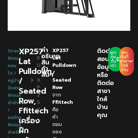
คํา
XP257
ติดต่อ
S
XP257
Strength
,
พูด
พบ
อธิบาย
คุย
กันที่
K
Lat
สอบถาม
ฟิตเนส
Lat
สิน
กับ
สาขา
U
Pulldown
ข้อมูล
เรา
ใกล้
คอน
ค้า
Pulldown
บ้าน
:
/
โด /
สั้นๆ
หรือ
/
X
Seated
หมู่บ้าน
ติดต่อ
P
Row
จัดสรร
,
Seated
สาขา
2
จาก
ฟิตเนส
ใกล้
Row,
5
Ffittech
สำนักงาน
บ้าน
Ffittech
7
คือ
/
คุณ
คำ
องค์กร
,
เครื่อง
ตอบ
ฟิตเนส
ฝึก
ของ
สำหรับ