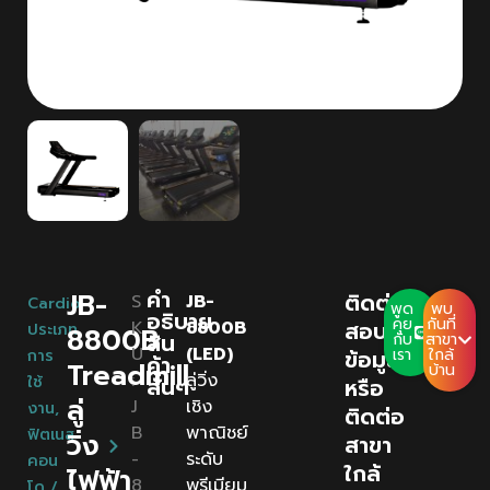
คํา
JB-
ติดต่อ
S
JB-
Cardio
,
พูด
พบ
อธิบาย
คุย
กันที่
K
8800B
สอบถาม
ประเภท
8800B
สิน
กับ
สาขา
U
(LED)
ข้อมูล
เรา
ใกล้
การ
ค้า
Treadmill
บ้าน
:
ลู่วิ่ง
ใช้
สั้นๆ
หรือ
ลู่
J
เชิง
งาน
,
ติดต่อ
B
พาณิชย์
ฟิตเนส
วิ่ง
สาขา
-
ระดับ
คอน
ใกล้
ไฟฟ้า
8
พรีเมียม
โด /