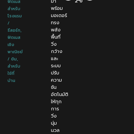
2 ปี
มา
ฟิตเนส
พร้อม
สำหรับ
มอเตอร์
โรงแรม
ทรง
/
พลัง
รีสอร์ท
,
พื้นที่
ฟิตเนส
วิ่ง
เชิง
กว้าง
พาณิชย์
และ
/ ยิม
,
ระบบ
สำหรับ
ปรับ
ใช้ที่
ความ
บ้าน
ชัน
อัตโนมัติ
ให้ทุก
การ
วิ่ง
นุ่ม
นวล