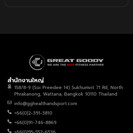
สำนักงานใหญ่
158/8-9 (Soi Preedee 14) Sukhumvit 71 Rd, North
Phrakanong, Wattana, Bangkok 10110 Thailand
info@gghealthandsport.com
+66(0)2-391-3810
+66(0)91-746-8869
+66(0)95-552-6536