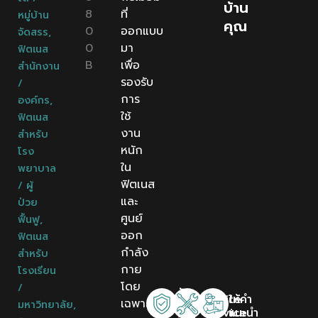
บ้าน
8
ที่
หมู่บ้าน
คุณ
0
ออกแบบ
จัดสรร
,
0
มา
ฟิตเนส
B
เพื่อ
สำนักงาน
รองรับ
/
การ
องค์กร
,
ใช้
ฟิตเนส
งาน
สำหรับ
หนัก
โรง
ใน
พยาบาล
ฟิตเนส
/ ผู้
และ
ป่วย
ศูนย์
ฟื้นฟู
,
ออก
ฟิตเนส
กำลัง
สำหรับ
กาย
โรงเรียน
โดย
/
รับ
Onsite
ให้คำ
เฉพาะ
มหาวิทยาลัย
,
ประกัน
Service
แนะนำ