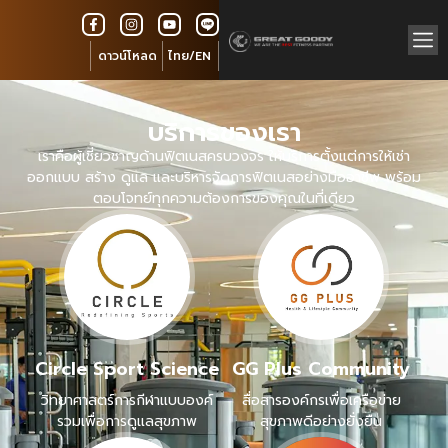
ดาวน์โหลด
ไทย/EN
บริการของเรา
เราคือผู้เชี่ยวชาญด้านฟิตเนสครบวงจร ให้บริการตั้งแต่การให้เช่า
ออกแบบ สร้าง ดูแล และบริหารจัดการฟิตเนสอย่างมืออาชีพ พร้อม
ตอบโจทย์ทุกความต้องการของคุณในที่เดียว
Circle Sport Science
GG Plus Community
วิทยาศาสตร์การกีฬาแบบองค์
สื่อสารองค์กรเพื่อเครือข่าย
รวมเพื่อการดูแลสุขภาพ
สุขภาพดีอย่างยั่งยืน