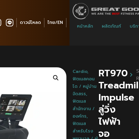
ดาวน์โหลด
ไทย/EN
หน้าหลัก
ผลิตภัณฑ์
บริก
RT970
S
Cardio
,
ฟิตเนสคอน
Treadmil
โด / หมู่บ้าน
Impulse
จัดสรร
,
ฟิตเนส
ลู่วิ่ง
สำนักงาน /
องค์กร
,
ไฟฟ้า
ฟิตเนส
จอ
สำหรับโรง
พยาบาล / ผู้