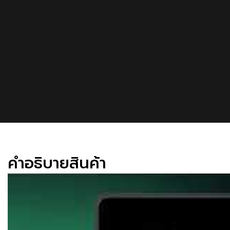
คําอธิบายสินค้า