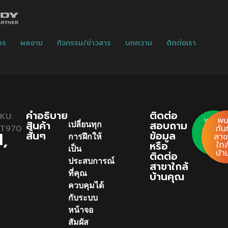
าร
ผลงาน
กิจกรรม/ข่าวสาร
บทความ
ติดต่อเรา
คําอธิบาย
ติดต่อ
KU:
พูด
พ
สินค้า
สอบถาม
เปลี่ยนทุก
RT970
คุย
กันท
l,
สั้นๆ
ข้อมูล
กับ
สาข
การฝึกให้
หรือ
เรา
ใกล
เป็น
บ้า
ติดต่อ
ประสบการณ์
สาขาใกล้
ที่คุณ
บ้านคุณ
ควบคุมได้
กับระบบ
หน้าจอ
สัมผัส