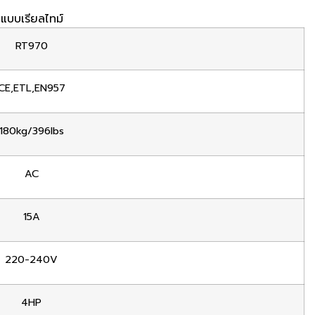
แบบเรียลไทม์
RT970
CE,ETL,EN957
180kg/396lbs
AC
15A
220-240V
4HP