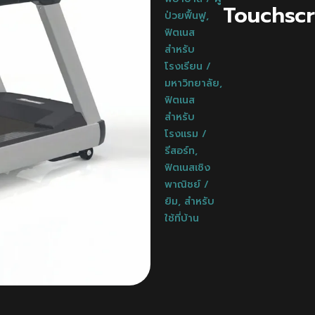
Touchsc
ป่วยฟื้นฟู
,
ฟิตเนส
สำหรับ
โรงเรียน /
มหาวิทยาลัย
,
ฟิตเนส
สำหรับ
โรงแรม /
รีสอร์ท
,
ฟิตเนสเชิง
พาณิชย์ /
ยิม
,
สำหรับ
ใช้ที่บ้าน