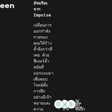
reen
อัจฉริยะ
จาก 
Impulse
เปลี่ยนการ
ออกกำลัง
กายของ
คุณให้ก้าว
ล้ำยิ่งกว่าที่
เคย ด้วย
ฟีเจอร์ล้ำ
สมัยที่
ออกแบบมา
เพื่อตอบ
โจทย์ทั้ง
การฝึก
อย่างมีเป้า
รับ
ให้
Onsite
หมายและ
ประกัน
คำ
Service
2 ปี
แนะนำ
ความ