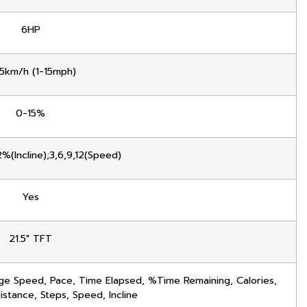
6HP
25km/h (1-15mph)
0-15%
(Incline);3,6,9,12(Speed)
Yes
21.5″ TFT
age Speed, Pace, Time Elapsed, %Time Remaining, Calories,
istance, Steps, Speed, Incline