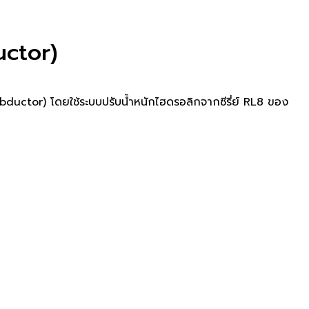
uctor)
bductor) โดยใช้ระบบปรับน้ำหนักไฮดรอลิกจากซีรี่ย์ RL8 ของ