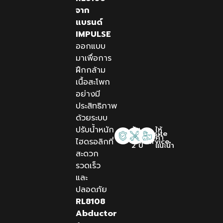
จาก
แบรนด์
IMPULSE
ออกแบบ
มาเพื่อการ
ฝึกกล้าม
เนื้อสะโพก
อย่างมี
ประสิทธิภาพ
ด้วยระบบ
ปรับน้ำหนัก
รับ
ให้
Onsite
ประกัน
คำ
ไฮดรอลิกที่
Service
2 ปี
แนะนำ
สะดวก
รวดเร็ว
และ
ปลอดภัย
RL8108
Abductor