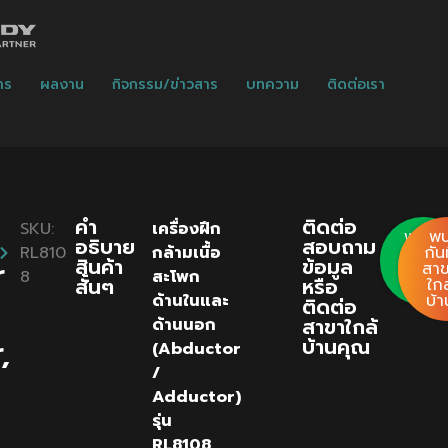
าร
ผลงาน
กิจกรรม/ข่าวสาร
บทความ
ติดต่อเรา
คํา
ติดต่อ
SKU:
เครื่องฝึก
พูด
พ
อธิบาย
สอบถาม
RL810
กล้ามเนื้อ
คุย
กันท
r
สินค้า
ข้อมูล
กับ
สา
8
สะโพก
สั้นๆ
หรือ
เรา
ใกล
ด้านในและ
บ้า
ติดต่อ
สาขาใกล้
ด้านนอก
,
บ้านคุณ
(Abductor
/
Adductor)
รุ่น
RL8108