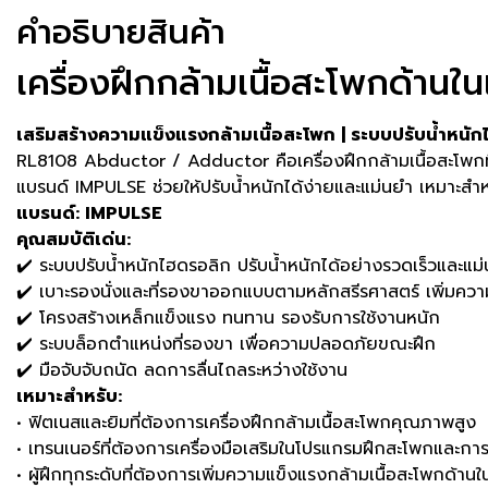
คําอธิบายสินค้า
เครื่องฝึกกล้ามเนื้อสะโพกด้า
เสริมสร้างความแข็งแรงกล้ามเนื้อสะโพก | ระบบปรับน้ำหนั
RL8108 Abductor / Adductor คือเครื่องฝึกกล้ามเนื้อสะโพกที
แบรนด์ IMPULSE ช่วยให้ปรับน้ำหนักได้ง่ายและแม่นยำ เหมาะสำหรับผ
แบรนด์: IMPULSE
คุณสมบัติเด่น:
✔️ ระบบปรับน้ำหนักไฮดรอลิก ปรับน้ำหนักได้อย่างรวดเร็วและแม
✔️ เบาะรองนั่งและที่รองขาออกแบบตามหลักสรีรศาสตร์ เพิ่มค
✔️ โครงสร้างเหล็กแข็งแรง ทนทาน รองรับการใช้งานหนัก
✔️ ระบบล็อกตำแหน่งที่รองขา เพื่อความปลอดภัยขณะฝึก
✔️ มือจับจับถนัด ลดการลื่นไถลระหว่างใช้งาน
เหมาะสำหรับ:
• ฟิตเนสและยิมที่ต้องการเครื่องฝึกกล้ามเนื้อสะโพกคุณภาพสูง
• เทรนเนอร์ที่ต้องการเครื่องมือเสริมในโปรแกรมฝึกสะโพกและกา
• ผู้ฝึกทุกระดับที่ต้องการเพิ่มความแข็งแรงกล้ามเนื้อสะโพกด้า