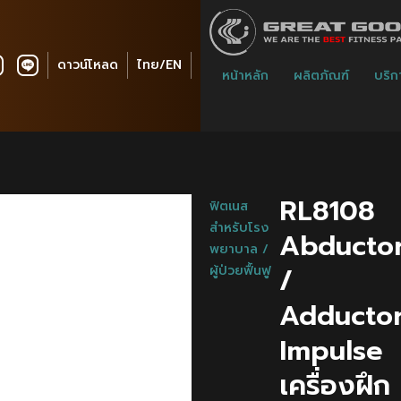
ดาวน์โหลด
ไทย/EN
หน้าหลัก
ผลิตภัณฑ์
บริก
RL8108
ฟิตเนส
สำหรับโรง
Abducto
พยาบาล /
/
ผู้ป่วยฟื้นฟู
Adductor
Impulse
เครื่องฝึก