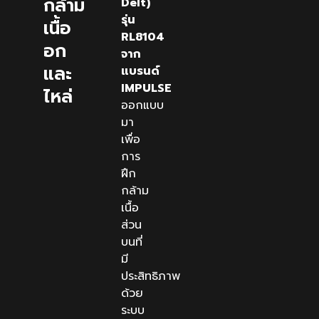
กล้าม
Delt)
รุ่น
เนื้อ
RL8104
อก
จาก
และ
แบรนด์
IMPULSE
ไหล่
ออกแบบ
มา
เพื่อ
การ
ฝึก
กล้าม
เนื้อ
ส่วน
บนที่
มี
ประสิทธิภาพ
ด้วย
ระบบ