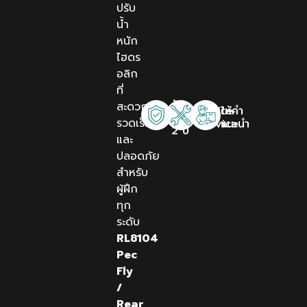
ปรับ
น้ำ
หนัก
ไฮดร
อลิก
ที่
รับ
สะดวก
Onsite
ให้คำ
ประกัน
รวดเร็ว
Service
แนะนำ
2 ปี
และ
ปลอดภัย
สำหรับ
ผู้ฝึก
ทุก
ระดับ
RL8104
Pec
Fly
/
Rear