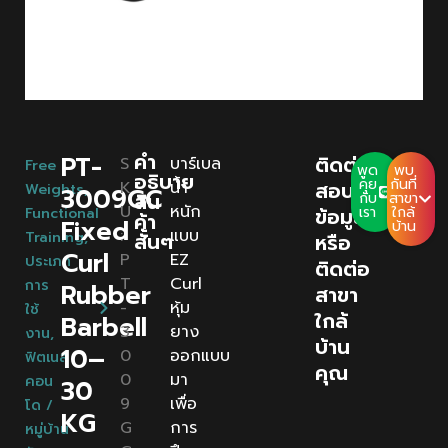
คํา
PT-
ติดต่อ
S
บาร์เบล
Free
พูด
พบ
อธิบาย
คุย
กันที่
K
น้ำ
สอบถาม
Weights
,
3009GC
สิน
กับ
สาขา
U
หนัก
ข้อมูล
เรา
ใกล้
Functional
ค้า
Fixed
บ้าน
:
แบบ
Training
,
สั้นๆ
หรือ
Curl
P
EZ
ประเภท
ติดต่อ
T
Curl
การ
Rubber
สาขา
-
หุ้ม
ใช้
ใกล้
Barbell
3
ยาง
งาน
,
บ้าน
10–
0
ออกแบบ
ฟิตเนส
คุณ
0
มา
คอน
30
9
เพื่อ
โด /
KG
G
การ
หมู่บ้าน