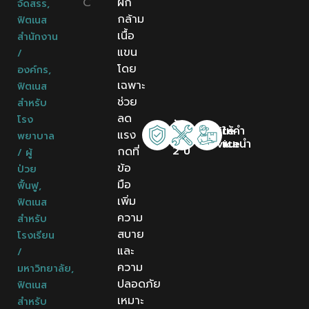
C
ฝึก
จัดสรร
,
กล้าม
ฟิตเนส
เนื้อ
สำนักงาน
แขน
/
โดย
องค์กร
,
เฉพาะ
ฟิตเนส
ช่วย
สำหรับ
ลด
โรง
รับ
Onsite
ให้คำ
แรง
พยาบาล
ประกัน
Service
แนะนำ
2 ปี
กดที่
/ ผู้
ข้อ
ป่วย
มือ
ฟื้นฟู
,
เพิ่ม
ฟิตเนส
ความ
สำหรับ
สบาย
โรงเรียน
และ
/
ความ
มหาวิทยาลัย
,
ปลอดภัย
ฟิตเนส
เหมาะ
สำหรับ