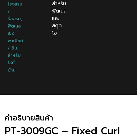
สำหรับ
โรงแรม
ฟิตเนส
/
และ
รีสอร์ท
,
สตูดิ
ฟิตเนส
โอ
เชิง
พาณิชย์
/ ยิม
,
สำหรับ
ใช้ที่
บ้าน
คําอธิบายสินค้า
PT-3009GC – Fixed Curl