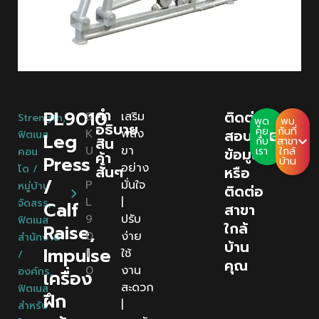
คํา
PL9010
ติดต่อ
S
เสริม
Strength
,
พูด
พบ
อธิบาย
คุย
กันที่
K
พลัง
สอบถาม
ฟิตเนส
Leg
สิน
กับ
สาขา
U
ขา
ข้อมูล
เรา
ใกล้
คอน
ค้า
Press
บ้าน
:
อย่าง
โด /
สั้นๆ
หรือ
/
P
มั่นใจ
หมู่บ้าน
ติดต่อ
L
|
จัดสรร
,
Calf
สาขา
9
ปรับ
ฟิตเนส
ใกล้
Raise,
0
ง่าย
สำนักงาน
บ้าน
Impulse
1
ใช้
/
คุณ
0
งาน
องค์กร
,
เครื่อง
สะดวก
ฟิตเนส
ฝึก
|
สำหรับ