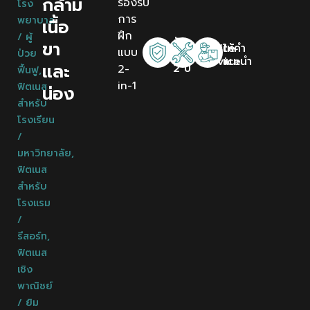
กล้าม
รองรับ
โรง
การ
พยาบาล
เนื้อ
ฝึก
/ ผู้
รับ
ขา
Onsite
ให้คำ
แบบ
ป่วย
ประกัน
Service
แนะนำ
และ
2 ปี
2-
ฟื้นฟู
,
in-1
ฟิตเนส
น่อง
สำหรับ
โรงเรียน
/
มหาวิทยาลัย
,
ฟิตเนส
สำหรับ
โรงแรม
/
รีสอร์ท
,
ฟิตเนส
เชิง
พาณิชย์
/ ยิม