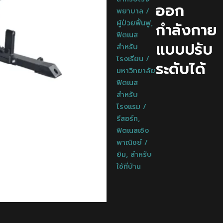
ออก
พยาบาล /
ผู้ป่วยฟื้นฟู
,
กำลังกาย
ฟิตเนส
แบบปรับ
สำหรับ
โรงเรียน /
ระดับได้
มหาวิทยาลัย
,
ฟิตเนส
สำหรับ
โรงแรม /
รีสอร์ท
,
ฟิตเนสเชิง
พาณิชย์ /
ยิม
,
สำหรับ
ใช้ที่บ้าน