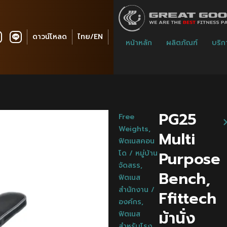
ดาวน์โหลด
ไทย/EN
หน้าหลัก
ผลิตภัณฑ์
บริก
PG25
Free
Weights
,
Multi
ฟิตเนสคอน
Purpose
โด / หมู่บ้าน
จัดสรร
,
Bench,
ฟิตเนส
สำนักงาน /
Ffittech
องค์กร
,
ม้านั่ง
ฟิตเนส
สำหรับโรง