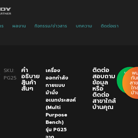
าร
ผลงาน
กิจกรรม/ข่าวสาร
บทความ
ติดต่อเรา
คํา
ติดต่อ
SKU:
เครื่อง
พูด
พ
อธิบาย
สอบถาม
PG25
ออกกำลัง
คุย
กันท
สินค้า
ข้อมูล
กับ
สา
กายแบบ
สั้นๆ
หรือ
เรา
ใกล
ม้านั่ง
บ้า
ติดต่อ
สาขาใกล้
อเนกประสงค์
บ้านคุณ
(Multi
Purpose
Bench)
รุ่น PG25
จาก