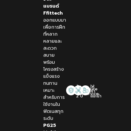
แบรนด์
Ffittech
ออกแบบมา
เพื่อการฝึก
ที่หลาก
หลายและ
สะดวก
สบาย
พร้อม
โครงสร้าง
แข็งแรง
ทนทาน
รับ
ให้
Onsite
เหมาะ
ประกัน
คำ
Service
2 ปี
แนะนำ
สำหรับการ
ใช้งานใน
ฟิตเนสทุก
ระดับ
PG25