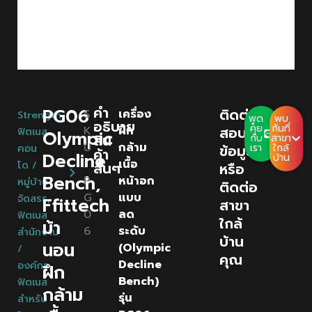
คํา
PG06
ติดต่อ
S
เครื่อง
Strength
,
พูด
พบ
อธิบาย
คุย
กันที่
K
ฝึก
สอบถาม
ฟิตเนส
Olympic
สิน
กับ
สาขา
U
กล้าม
ข้อมูล
เรา
ใกล้
คอน
ค้า
Decline
บ้าน
:
เนื้อ
โด /
สั้นๆ
หรือ
Bench,
P
หน้าอก
หมู่บ้าน
ติดต่อ
G
แบบ
จัดสรร
,
Ffittech
สาขา
0
ลด
ฟิตเนส
ใกล้
ม้า
6
ระดับ
สำนักงาน
บ้าน
นอน
(Olympic
/
คุณ
Decline
องค์กร
,
ฝึก
Bench)
ฟิตเนส
กล้าม
รุ่น
สำหรับ