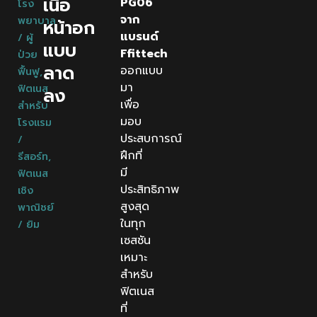
เนื้อ
PG06
โรง
จาก
พยาบาล
หน้าอก
แบรนด์
/ ผู้
แบบ
Ffittech
ป่วย
ลาด
ออกแบบ
ฟื้นฟู
,
มา
ฟิตเนส
ลง
เพื่อ
สำหรับ
มอบ
โรงแรม
ประสบการณ์
/
ฝึกที่
รีสอร์ท
,
มี
ฟิตเนส
ประสิทธิภาพ
เชิง
สูงสุด
พาณิชย์
ในทุก
/ ยิม
เซสชัน
เหมาะ
สำหรับ
ฟิตเนส
ที่