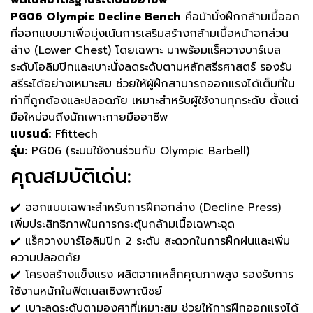
ฟิตเนสมาตรฐานระดับมืออาชีพ
PG06 Olympic Decline Bench
คือม้านั่งฝึกกล้ามเนื้ออก
ที่ออกแบบมาเพื่อมุ่งเน้นการเสริมสร้างกล้ามเนื้อหน้าอกส่วน
ล่าง (Lower Chest) โดยเฉพาะ มาพร้อมแร็ควางบาร์เบล
ระดับโอลิมปิกและเบาะนั่งลดระดับตามหลักสรีรศาสตร์ รองรับ
สรีระได้อย่างเหมาะสม ช่วยให้ผู้ฝึกสามารถออกแรงได้เต็มที่ใน
ท่าที่ถูกต้องและปลอดภัย เหมาะสำหรับผู้ใช้งานทุกระดับ ตั้งแต่
มือใหม่จนถึงนักเพาะกายมืออาชีพ
แบรนด์:
Ffittech
รุ่น:
PG06 (ระบบใช้งานร่วมกับ Olympic Barbell)
คุณสมบัติเด่น:
✔️ ออกแบบเฉพาะสำหรับการฝึกอกล่าง (Decline Press)
เพิ่มประสิทธิภาพในการกระตุ้นกล้ามเนื้อเฉพาะจุด
✔️ แร็ควางบาร์โอลิมปิก 2 ระดับ สะดวกในการฝึกฝนและเพิ่ม
ความปลอดภัย
✔️ โครงสร้างแข็งแรง ผลิตจากเหล็กคุณภาพสูง รองรับการ
ใช้งานหนักในฟิตเนสเชิงพาณิชย์
✔️ เบาะลดระดับตามองศาที่เหมาะสม ช่วยให้การฝึกออกแรงได้