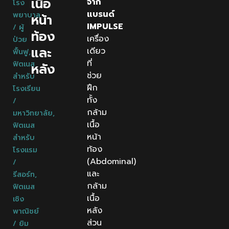
เนื้อ
จาก
โรง
แบรนด์
พยาบาล
หน้า
IMPULSE
/ ผู้
ท้อง
เครื่อง
ป่วย
และ
เดียว
ฟื้นฟู
,
ที่
ฟิตเนส
หลัง
ช่วย
สำหรับ
ฝึก
โรงเรียน
ทั้ง
/
กล้าม
มหาวิทยาลัย
,
เนื้อ
ฟิตเนส
หน้า
สำหรับ
ท้อง
โรงแรม
(Abdominal)
/
และ
รีสอร์ท
,
กล้าม
ฟิตเนส
เนื้อ
เชิง
หลัง
พาณิชย์
ส่วน
/ ยิม