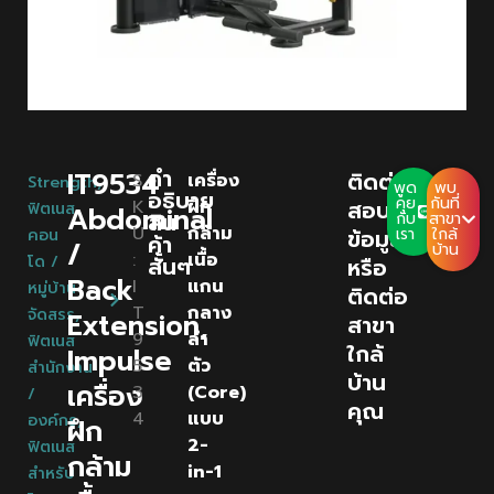
คํา
IT9534
ติดต่อ
S
เครื่อง
Strength
,
พูด
พบ
อธิบาย
คุย
กันที่
K
ฝึก
สอบถาม
ฟิตเนส
Abdominal
สิน
กับ
สาขา
U
กล้าม
ข้อมูล
เรา
ใกล้
คอน
ค้า
/
บ้าน
:
เนื้อ
โด /
สั้นๆ
หรือ
Back
I
แกน
หมู่บ้าน
ติดต่อ
T
กลาง
จัดสรร
,
Extension,
สาขา
9
ลำ
ฟิตเนส
ใกล้
Impulse
5
ตัว
สำนักงาน
บ้าน
เครื่อง
3
(Core)
/
คุณ
4
แบบ
องค์กร
,
ฝึก
2-
ฟิตเนส
กล้าม
in-1
สำหรับ