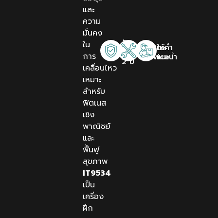
และ
ความ
มั่นคง
รับ
ใน
Onsite
ให้คำ
ประกัน
การ
Service
แนะนำ
2 ปี
เคลื่อนไหว
เหมาะ
สำหรับ
ฟิตเนส
เชิง
พาณิชย์
และ
ฟื้นฟู
สุขภาพ
IT9534
เป็น
เครื่อง
ฝึก