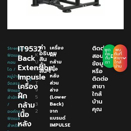
คํา
IT9532
ติดต่อ
S
เครื่อง
Strength
,
พูด
พบ
อธิบาย
คุย
กันที่
K
ฝึก
สอบถาม
ฟิตเนส
Back
สิน
กับ
สาขา
U
กล้าม
ข้อมูล
เรา
ใกล้
คอน
ค้า
Extension,
บ้าน
:
เนื้อ
โด /
สั้นๆ
หรือ
Impusle
I
หลัง
หมู่บ้าน
ติดต่อ
T
ส่วน
จัดสรร
,
เครื่อง
สาขา
9
ล่าง
ฟิตเนส
ใกล้
ฝึก
5
(Lower
สำนักงาน
บ้าน
กล้าม
3
Back)
/
คุณ
2
จาก
องค์กร
,
เนื้อ
แบรนด์
ฟิตเนส
หลัง
IMPULSE
สำหรับ