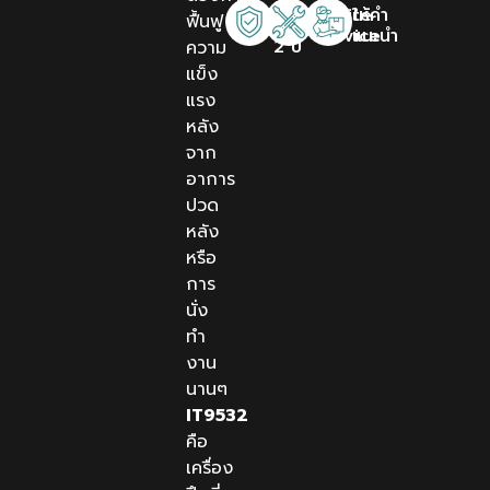
รับ
Onsite
ให้คำ
ฟื้นฟู
ประกัน
Service
แนะนำ
2 ปี
ความ
แข็ง
แรง
หลัง
จาก
อาการ
ปวด
หลัง
หรือ
การ
นั่ง
ทำ
งาน
นานๆ
IT9532
คือ
เครื่อง