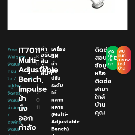
คํา
IT7011
ติดต่อ
S
เครื่อง
Free
พูด
พบ
อธิบาย
คุย
กันที่
K
ฝึก
สอบถาม
Weights
,
Multi-
สิน
กับ
สาขา
U
ม้า
ข้อมูล
เรา
ใกล้
ฟิตเนส
ค้า
Adjustable
บ้าน
:
นั่ง
คอน
สั้นๆ
หรือ
Bench,
I
ปรับ
โด /
ติดต่อ
T
ระดับ
หมู่บ้าน
Impulse
สาขา
7
ได้
จัดสรร
,
ใกล้
ม้า
0
หลาก
ฟิตเนส
บ้าน
นั่ง
11
หลาย
สำนักงาน
คุณ
(Multi-
/
ออก
Adjustable
องค์กร
,
กำลัง
Bench)
ฟิตเนส