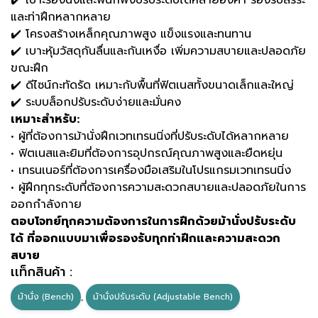
✔️ เบาะรองนั่งและพนักพิงปรับระดับได้หลายองศา รองรับสรีระ
และท่าฝึกหลากหลาย
✔️ โครงสร้างเหล็กคุณภาพสูง แข็งแรงและทนทาน
✔️ เบาะหุ้มวัสดุกันลื่นและกันเหงื่อ เพิ่มความสบายและปลอดภัย
ขณะฝึก
✔️ ดีไซน์กะทัดรัด เหมาะกับพื้นที่ฟิตเนสทั้งขนาดเล็กและใหญ่
✔️ ระบบล็อกปรับระดับง่ายและมั่นคง
เหมาะสำหรับ:
• ผู้ที่ต้องการม้านั่งฝึกเวทเทรนนิ่งที่ปรับระดับได้หลากหลาย
• ฟิตเนสและยิมที่ต้องการอุปกรณ์คุณภาพสูงและยืดหยุ่น
• เทรนเนอร์ที่ต้องการเครื่องมือเสริมในโปรแกรมเวทเทรนนิ่ง
• ผู้ฝึกทุกระดับที่ต้องการความสะดวกสบายและปลอดภัยในการ
ออกกำลังกาย
ตอบโจทย์ทุกความต้องการในการฝึกด้วยม้านั่งปรับระดับ
ได้ ที่ออกแบบมาเพื่อรองรับทุกท่าฝึกและความสะดวก
สบาย
เเท็กสินค้า :
ม้านั่ง (ฺBench)
,
ม้านั่งปรับระดับ (Adjustable Bench)