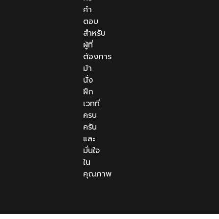
คำ
ตอบ
สำหรับ
ผู้ที่
ต้องการ
ม้า
นั่ง
ฝึก
เวทที่
ครบ
ครัน
และ
มั่นใจ
ใน
คุณภาพ