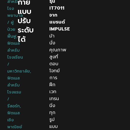
กาย
รุ่น
สำหรับ
IT7011
โรง
แบบ
จาก
พยาบาล
ปรับ
แบรนด์
/ ผู้
ระดับ
IMPULSE
ป่วย
ม้า
ฟื้นฟู
,
ได้
นั่ง
ฟิตเนส
คุณภาพ
สำหรับ
สูงที่
โรงเรียน
ตอบ
/
โจทย์
มหาวิทยาลัย
,
การ
ฟิตเนส
ฝึก
สำหรับ
เวท
โรงแรม
เทรน
/
นิ่ง
รีสอร์ท
,
ทุก
ฟิตเนส
รูป
เชิง
แบบ
พาณิชย์