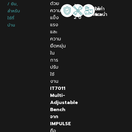
ด้วย
/ ยิม
,
รับ
Onsite
ให้คำ
ความ
สำหรับ
ประกัน
Service
แนะนำ
2 ปี
แข็ง
ใช้ที่
แรง
บ้าน
และ
ความ
ยืดหยุ่น
ใน
การ
ปรับ
ใช้
งาน
IT7011
Multi-
Adjustable
Bench
จาก
IMPULSE
คือ