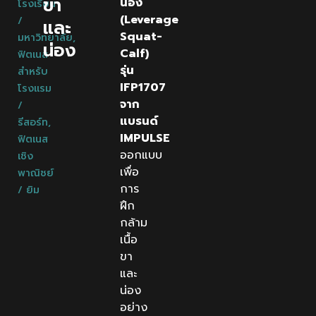
ขา
น่อง
โรงเรียน
(Leverage
/
และ
Squat-
มหาวิทยาลัย
,
น่อง
Calf)
ฟิตเนส
รุ่น
สำหรับ
IFP1707
โรงแรม
จาก
/
แบรนด์
รีสอร์ท
,
IMPULSE
ฟิตเนส
ออกแบบ
เชิง
เพื่อ
พาณิชย์
การ
/ ยิม
ฝึก
กล้าม
เนื้อ
ขา
และ
น่อง
อย่าง