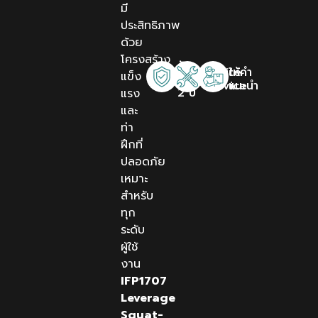
มี
ประสิทธิภาพ
ด้วย
โครงสร้าง
รับ
Onsite
ให้คำ
แข็ง
ประกัน
Service
แนะนำ
2 ปี
แรง
และ
ท่า
ฝึกที่
ปลอดภัย
เหมาะ
สำหรับ
ทุก
ระดับ
ผู้ใช้
งาน
IFP1707
Leverage
Squat-