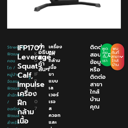
คํา
IFP1707
ติดต่อ
S
เครื่อง
Strength
,
พูด
พบ
อธิบาย
คุย
กันที่
K
ฝึก
สอบถาม
ฟิตเนส
Leverage
สิน
กับ
สาขา
U
กล้าม
ข้อมูล
เรา
ใกล้
คอน
ค้า
Squat-
บ้าน
:
เนื้อ
โด /
สั้นๆ
หรือ
Calf,
IF
ขา
หมู่บ้าน
ติดต่อ
P
แบบ
จัดสรร
,
Impulse
สาขา
1
เล
ฟิตเนส
ใกล้
เครื่อง
7
เวอร์
สำนักงาน
บ้าน
ฝึก
0
เรจ
/
คุณ
7
ส
องค์กร
,
กล้าม
ควอท
ฟิตเนส
เนื้อ
และ
สำหรับ