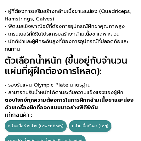
• ผู้ที่ต้องการเสริมสร้างกล้ามเนื้อขาและน่อง (Quadriceps,
Hamstrings, Calves)
• ฟิตเนสเชิงพาณิชย์ที่ต้องการอุปกรณ์ฝึกขาคุณภาพสูง
• เทรนเนอร์ที่ใช้ในโปรแกรมสร้างกล้ามเนื้อขาเฉพาะส่วน
• นักกีฬาและผู้ฝึกระดับสูงที่ต้องการอุปกรณ์ที่ปลอดภัยและ
ทนทาน
ตัวเลือกน้ำหนัก (ขึ้นอยู่กับจำนวน
แผ่นที่ผู้ฝึกต้องการโหลด):
• รองรับแผ่น Olympic Plate มาตรฐาน
• สามารถปรับน้ำหนักได้ตามระดับความแข็งแรงของผู้ฝึก
ตอบโจทย์ทุกความต้องการในการฝึกกล้ามเนื้อขาและน่อง
ด้วยเครื่องฝึกที่ออกแบบมาอย่างพิถีพิถัน
เเท็กสินค้า :
กล้ามเนื้อช่วงล่าง (Lower Body)
,
กล้ามเนื้อต้นขา (Leg)
,
ระบบปรับน้ำหนัก-แผ่นน้ำหนัก Plate-loaded