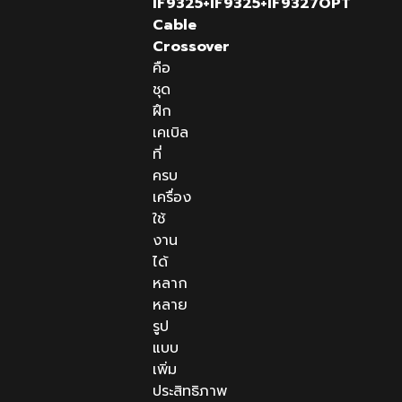
IF9325+IF9325+IF9327OPT
Cable
Crossover
คือ
ชุด
ฝึก
เคเบิล
ที่
ครบ
เครื่อง
ใช้
งาน
ได้
หลาก
หลาย
รูป
แบบ
เพิ่ม
ประสิทธิภาพ