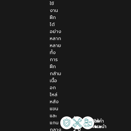
ใช้
งาน
ฝึก
ได้
อย่าง
หลาก
หลาย
ทั้ง
การ
ฝึก
กล้าม
เนื้อ
อก
ไหล่
หลัง
แขน
และ
รับ
Onsite
ให้คำ
แกน
ประกัน
Service
แนะนำ
2 ปี
กลาง