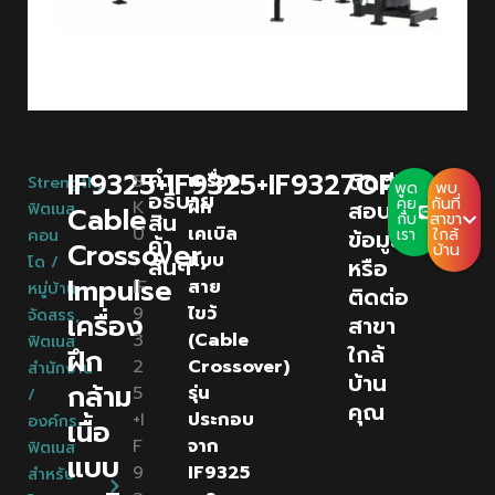
คํา
IF9325+IF9325+IF9327OPT
ติดต่อ
S
เครื่อง
Strength
,
พูด
พบ
อธิบาย
คุย
กันที่
K
ฝึก
สอบถาม
ฟิตเนส
Cable
สิน
กับ
สาขา
U
เคเบิล
ข้อมูล
เรา
ใกล้
คอน
ค้า
Crossover,
บ้าน
:
แบบ
โด /
สั้นๆ
หรือ
Impulse
IF
สาย
หมู่บ้าน
ติดต่อ
9
ไขว้
จัดสรร
,
เครื่อง
สาขา
3
(Cable
ฟิตเนส
ใกล้
ฝึก
2
Crossover)
สำนักงาน
บ้าน
กล้าม
5
รุ่น
/
คุณ
+I
ประกอบ
องค์กร
,
เนื้อ
F
จาก
ฟิตเนส
แบบ
9
IF9325
สำหรับ