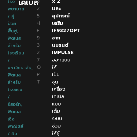
เคเบิล
3
x 2
โรง
2
และ
พยาบาล
5
อุปกรณ์
/ ผู้
+I
เสริม
ป่วย
F
IF9327OPT
ฟื้นฟู
,
9
จาก
ฟิตเนส
3
แบรนด์
สำหรับ
2
IMPULSE
โรงเรียน
7
ออกแบบ
/
O
ให้
มหาวิทยาลัย
,
P
เป็น
ฟิตเนส
T
ชุด
สำหรับ
เครื่อง
โรงแรม
เคเบิล
/
แบบ
รีสอร์ท
,
เต็ม
ฟิตเนส
ระบบ
เชิง
ช่วย
พาณิชย์
ให้ผู้
/ ยิม