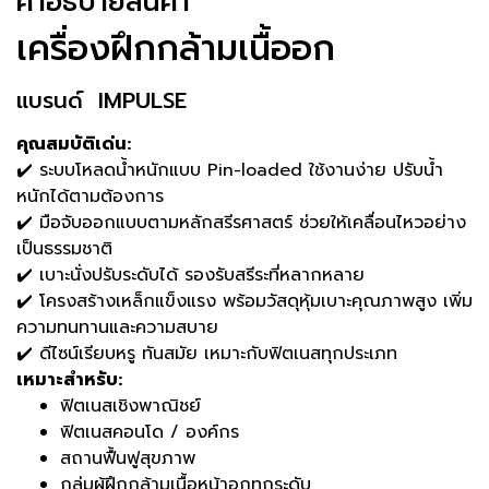
คําอธิบายสินค้า
เครื่องฝึกกล้ามเนื้ออก
แบรนด์ IMPULSE
คุณสมบัติเด่น:
✔️ ระบบโหลดน้ำหนักแบบ Pin-loaded ใช้งานง่าย ปรับน้ำ
หนักได้ตามต้องการ
✔️ มือจับออกแบบตามหลักสรีรศาสตร์ ช่วยให้เคลื่อนไหวอย่าง
เป็นธรรมชาติ
✔️ เบาะนั่งปรับระดับได้ รองรับสรีระที่หลากหลาย
✔️ โครงสร้างเหล็กแข็งแรง พร้อมวัสดุหุ้มเบาะคุณภาพสูง เพิ่ม
ความทนทานและความสบาย
✔️ ดีไซน์เรียบหรู ทันสมัย เหมาะกับฟิตเนสทุกประเภท
เหมาะสำหรับ:
ฟิตเนสเชิงพาณิชย์
ฟิตเนสคอนโด / องค์กร
สถานฟื้นฟูสุขภาพ
กลุ่มผู้ฝึกกล้ามเนื้อหน้าอกทุกระดับ