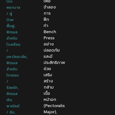
เพื่อ
โรง
จำลอง
พยาบาล
การ
/ ผู้
ฝึก
ป่วย
ท่า
ฟื้นฟู
,
Bench
ฟิตเนส
Press
สำหรับ
อย่าง
โรงเรียน
ปลอดภัย
/
และมี
มหาวิทยาลัย
,
ประสิทธิภาพ
ฟิตเนส
ช่วย
สำหรับ
เสริม
โรงแรม
สร้าง
/
กล้าม
รีสอร์ท
,
เนื้อ
ฟิตเนส
หน้าอก
เชิง
(Pectoralis
พาณิชย์
Major),
/ ยิม
,