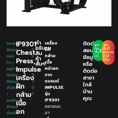
คํา
IF9301
ติดต่อ
S
เครื่อง
Strength
,
พูด
พบ
อธิบาย
คุย
กันที่
K
ฝึก
สอบถาม
ฟิตเนส
Chest
สิน
กับ
สาขา
U
กล้าม
ข้อมูล
เรา
ใกล้
คอน
ค้า
Press,
บ้าน
:
เนื้อ
โด /
สั้นๆ
หรือ
Impulse
IF
หน้าอก
หมู่บ้าน
ติดต่อ
9
จาก
จัดสรร
,
เครื่อง
สาขา
3
แบรนด์
ฟิตเนส
ใกล้
ฝึก
0
IMPULSE
สำนักงาน
บ้าน
กล้าม
1
รุ่น
/
คุณ
IF9301
องค์กร
,
เนื้อ
ออกแบบ
ฟิตเนส
อก
มา
สำหรับ