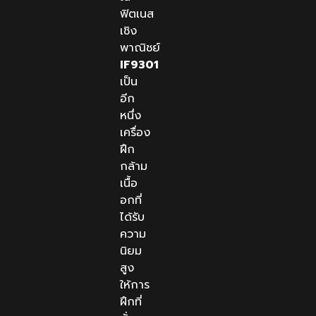
ฟิตเนส
เชิง
พาณิชย์
IF9301
เป็น
อีก
หนึ่ง
เครื่อง
ฝึก
กล้าม
เนื้อ
อกที่
ได้รับ
ความ
นิยม
สูง
ให้การ
ฝึกที่