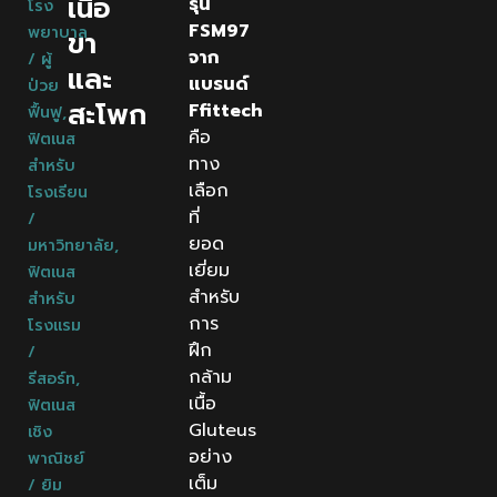
เนื้อ
รุ่น
โรง
FSM97
พยาบาล
ขา
จาก
/ ผู้
และ
แบรนด์
ป่วย
สะโพก
Ffittech
ฟื้นฟู
,
คือ
ฟิตเนส
ทาง
สำหรับ
เลือก
โรงเรียน
ที่
/
ยอด
มหาวิทยาลัย
,
เยี่ยม
ฟิตเนส
สำหรับ
สำหรับ
การ
โรงแรม
ฝึก
/
กล้าม
รีสอร์ท
,
เนื้อ
ฟิตเนส
Gluteus
เชิง
อย่าง
พาณิชย์
เต็ม
/ ยิม