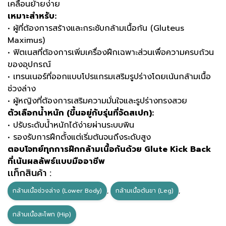
เคลื่อนย้ายง่าย
เหมาะสำหรับ:
• ผู้ที่ต้องการสร้างและกระชับกล้ามเนื้อก้น (Gluteus
Maximus)
• ฟิตเนสที่ต้องการเพิ่มเครื่องฝึกเฉพาะส่วนเพื่อความครบถ้วน
ของอุปกรณ์
• เทรนเนอร์ที่ออกแบบโปรแกรมเสริมรูปร่างโดยเน้นกล้ามเนื้อ
ช่วงล่าง
• ผู้หญิงที่ต้องการเสริมความมั่นใจและรูปร่างทรงสวย
ตัวเลือกน้ำหนัก (ขึ้นอยู่กับรุ่นที่จัดสเปก):
• ปรับระดับน้ำหนักได้ง่ายผ่านระบบพิน
• รองรับการฝึกตั้งแต่เริ่มต้นจนถึงระดับสูง
ตอบโจทย์ทุกการฝึกกล้ามเนื้อก้นด้วย Glute Kick Back
ที่เน้นผลลัพธ์แบบมืออาชีพ
เเท็กสินค้า :
กล้ามเนื้อช่วงล่าง (Lower Body)
,
กล้ามเนื้อต้นขา (Leg)
,
กล้ามเนื้อสะโพก (Hip)