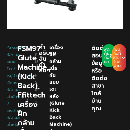
คํา
FSM97
ติดต่อ
S
เครื่อง
Strength
,
พูด
พบ
อธิบาย
คุย
กันที่
K
ฝึก
สอบถาม
ฟิตเนส
Glute
สิน
กับ
สาขา
U
กล้าม
ข้อมูล
เรา
ใกล้
คอน
ค้า
Machine
บ้าน
:
เนื้อ
โด /
สั้นๆ
หรือ
(Kick
F
ก้น
หมู่บ้าน
ติดต่อ
S
แบบ
จัดสรร
,
Back),
สาขา
M
เตะ
ฟิตเนส
ใกล้
Ffittech
9
หลัง
สำนักงาน
บ้าน
เครื่อง
7
(Glute
/
คุณ
Kick
องค์กร
,
ฝึก
Back
ฟิตเนส
กล้าม
Machine)
สำหรับ