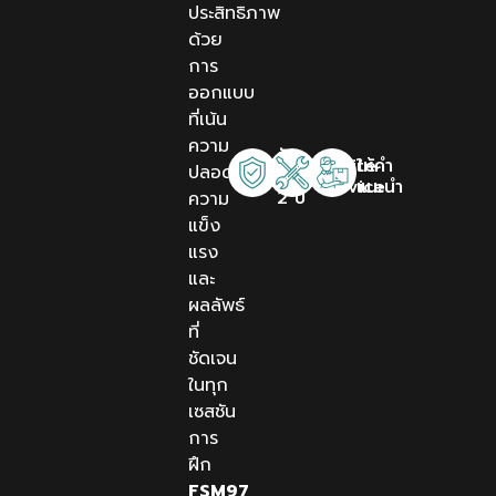
ประสิทธิภาพ
ด้วย
การ
ออกแบบ
ที่เน้น
ความ
รับ
Onsite
ให้คำ
ปลอดภัย
ประกัน
Service
แนะนำ
2 ปี
ความ
แข็ง
แรง
และ
ผลลัพธ์
ที่
ชัดเจน
ในทุก
เซสชัน
การ
ฝึก
FSM97