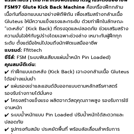
สรีรศาสตร์ | เหมาะสำหรับฟิตเนสมาตรฐานระดับมืออาชีพ
FSM97 Glute Kick Back Machine
คือเครื่องฝึกกล้าม
เนื้อก้นที่ออกแบบมาอย่างพิถีพิถัน เพื่อเสริมสร้างกล้ามเนื้อ
Gluteus ให้มีความแข็งแรงและกระชับ ด้วยท่าฝึกในลักษณะ
“เตะหลัง” (Kick Back) ที่ตรงจุดและปลอดภัย ช่วยเสริมสร้าง
ความมั่นใจให้กับรูปร่างโดยเฉพาะช่วงล่าง เหมาะกับผู้ฝึกทุก
ระดับ ตั้งแต่มือใหม่ไปจนถึงนักฟิตเนสมืออาชีพ
แบรนด์:
Ffittech
ซีรีส์:
FSM (ระบบพินเสียบแผ่นน้ำหนัก Pin Loaded)
คุณสมบัติเด่น:
✔️ ท่าฝึกแบบเตะหลัง (Kick Back) เจาะจงกล้ามเนื้อ Gluteus
ได้อย่างแม่นยำ
✔️ แผ่นรองเข่าและแฮนด์จับออกแบบตามหลักสรีรศาสตร์
รองรับร่างกายได้มั่นคง
✔️ โครงสร้างแข็งแรง ผลิตจากวัสดุคุณภาพสูง รองรับการใช้
งานหนัก
✔️ ระบบน้ำหนักแบบ Pin Loaded ปรับน้ำหนักได้สะดวกและ
ปลอดภัย
✔️ รูปทรงทันสมัย ประหยัดพื้นที่ พร้อมล้อเลื่อนสำหรับการ