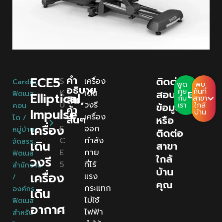
คํา
ECE5
ติดต่อ
S
เครื่อง
Cardio
,
พูด
พบ
อธิบาย
คุย
กันที่
K
เดิน
สอบถาม
ฟิตเนส
Elliptical,
สิน
กับ
สาขา
U
วงรี
ข้อมูล
เรา
ใกล้
คอน
ค้า
Impulse
บ้าน
:
เครื่อง
โด /
สั้นๆ
หรือ
เครื่อง
E
ออก
หมู่บ้าน
ติดต่อ
C
กำลัง
จัดสรร
,
เดิน
สาขา
E
กาย
ฟิตเนส
ใกล้
วงรี
5
ที่ไร้
สำนักงาน
บ้าน
เครื่อง
แรง
/
คุณ
กระแทก
องค์กร
,
เดิน
ไม่ใช้
ฟิตเนส
อากาศ
ไฟฟ้า
สำหรับ