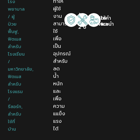
ทำให้
โรง
ผู้ใช้
พยาบาล
รับ
งาน
/ ผู้
Onsite
ให้คำ
ประกัน
สามารถ
Service
แนะนำ
ป่วย
2 ปี
ใช้
ฟื้นฟู
,
เพื่อ
ฟิตเนส
เป็น
สำหรับ
อุปกรณ์
โรงเรียน
สำหรับ
/
ลด
มหาวิทยาลัย
,
น้ำ
ฟิตเนส
หนัก
สำหรับ
และ
โรงแรม
เพื่อ
/
ความ
รีสอร์ท
,
แแข็ง
สำหรับ
แรง
ใช้ที่
ได้
บ้าน