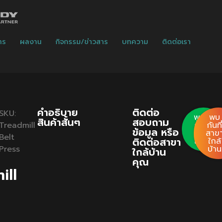
าร
ผลงาน
กิจกรรม/ข่าวสาร
บทความ
ติดต่อเรา
คําอธิบาย
ติดต่อ
SKU:
พูด
พบ
สินค้าสั้นๆ
สอบถาม
Treadmill
คุย
กันที
ข้อมูล หรือ
กับ
สาข
Belt
ติดต่อสาขา
เรา
ใกล้
Press
บ้าน
ใกล้บ้าน
คุณ
ill