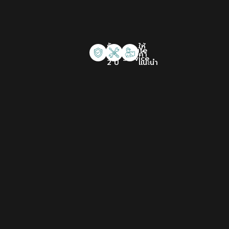
รับ
ให้
Onsite
ประกัน
คำ
Service
2 ปี
แนะนำ