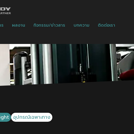
าร
ผลงาน
กิจกรรม/ข่าวสาร
บทความ
ติดต่อเรา
ight
อุปกรณ์เฉพาะทาง